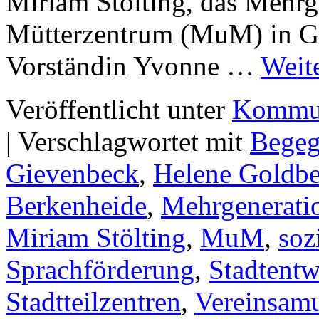
Miriam Stölting, das Mehr
Mütterzentrum (MuM) in Gi
Vorständin Yvonne …
Weit
Veröffentlicht unter
Kommun
|
Verschlagwortet mit
Bege
Gievenbeck
,
Helene Goldb
Berkenheide
,
Mehrgenerati
Miriam Stölting
,
MuM
,
soz
Sprachförderung
,
Stadtent
Stadtteilzentren
,
Vereinsam