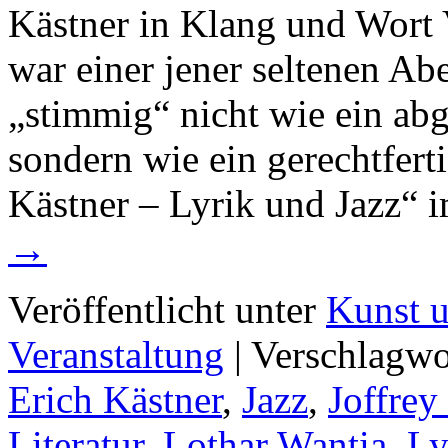
Kästner in Klang und Wort
war einer jener seltenen Ab
„stimmig“ nicht wie ein abge
sondern wie ein gerechtfert
Kästner – Lyrik und Jazz“
→
Veröffentlicht unter
Kunst u
Veranstaltung
|
Verschlagwo
Erich Kästner
,
Jazz
,
Joffrey
Literatur
,
Lothar Wantia
,
Ly