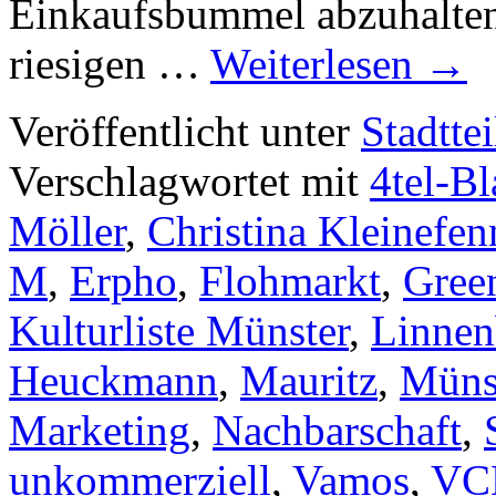
Einkaufsbummel abzuhalten 
riesigen …
Weiterlesen
→
Veröffentlicht unter
Stadttei
Verschlagwortet mit
4tel-Bl
Möller
,
Christina Kleinefen
M
,
Erpho
,
Flohmarkt
,
Gree
Kulturliste Münster
,
Linnen
Heuckmann
,
Mauritz
,
Münst
Marketing
,
Nachbarschaft
,
unkommerziell
,
Vamos
,
VC