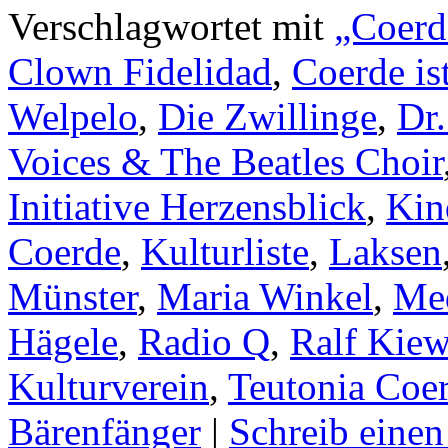
Verschlagwortet mit
„Coerde
Clown Fidelidad
,
Coerde is
Welpelo
,
Die Zwillinge
,
Dr.
Voices & The Beatles Choir
Initiative Herzensblick
,
Kin
Coerde
,
Kulturliste
,
Laksen
Münster
,
Maria Winkel
,
Me
Hägele
,
Radio Q
,
Ralf Kiew
Kulturverein
,
Teutonia Coe
Bärenfänger
|
Schreib eine