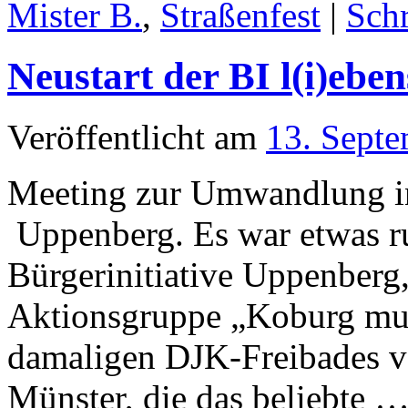
Mister B.
,
Straßenfest
|
Sch
Neustart der BI l(i)eb
Veröffentlicht am
13. Sept
Meeting zur Umwandlung in 
Uppenberg. Es war etwas r
Bürgerinitiative Uppenberg,
Aktionsgruppe „Koburg mus
damaligen DJK-Freibades vo
Münster, die das beliebte 