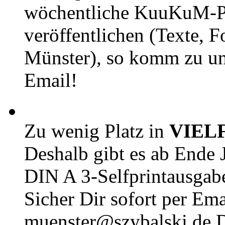
wöchentliche KuuKuM-PD
veröffentlichen (Texte, 
Münster), so komm zu un
Email!
Zu wenig Platz in
VIEL
Deshalb gibt es ab Ende J
DIN A 3-Selfprintausga
Sicher Dir sofort per Ema
muenster@szybalski.d