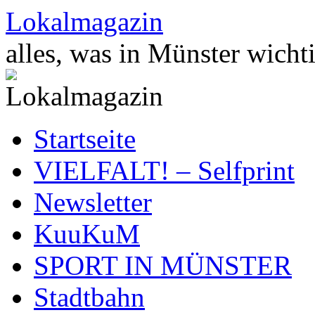
Zum
Lokalmagazin
Inhalt
springen
alles, was in Münster wichti
Startseite
VIELFALT! – Selfprint
Newsletter
KuuKuM
SPORT IN MÜNSTER
Stadtbahn