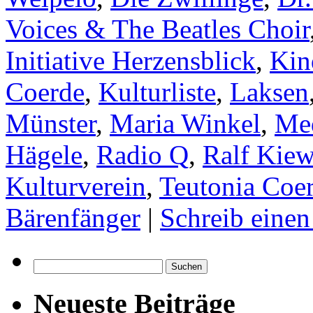
Voices & The Beatles Choir
Initiative Herzensblick
,
Kin
Coerde
,
Kulturliste
,
Laksen
Münster
,
Maria Winkel
,
Me
Hägele
,
Radio Q
,
Ralf Kiew
Kulturverein
,
Teutonia Coe
Bärenfänger
|
Schreib eine
Suchen
nach:
Neueste Beiträge