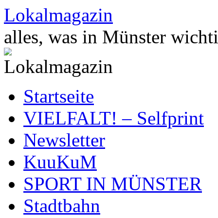
Zum
Lokalmagazin
Inhalt
springen
alles, was in Münster wichti
Startseite
VIELFALT! – Selfprint
Newsletter
KuuKuM
SPORT IN MÜNSTER
Stadtbahn