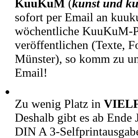
KuuKuM
(
kunst und ku
sofort per Email an kuu
wöchentliche KuuKuM-PD
veröffentlichen (Texte, 
Münster), so komm zu un
Email!
Zu wenig Platz in
VIEL
Deshalb gibt es ab Ende J
DIN A 3-Selfprintausga