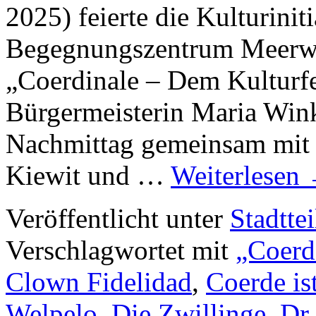
2025) feierte die Kulturini
Begegnungszentrum Meerwie
„Coerdinale – Dem Kulturfes
Bürgermeisterin Maria Wink
Nachmittag gemeinsam mit 
Kiewit und …
Weiterlesen
Veröffentlicht unter
Stadttei
Verschlagwortet mit
„Coerde
Clown Fidelidad
,
Coerde is
Welpelo
,
Die Zwillinge
,
Dr.