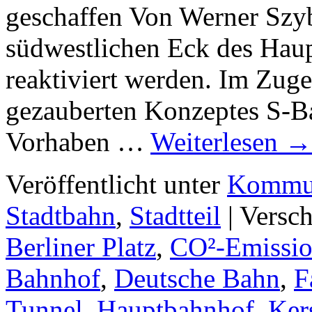
geschaffen Von Werner Szyb
südwestlichen Eck des Hau
reaktiviert werden. Im Zuge
gezauberten Konzeptes S-B
Vorhaben …
Weiterlesen
→
Veröffentlicht unter
Kommun
Stadtbahn
,
Stadtteil
|
Versch
Berliner Platz
,
CO²-Emissi
Bahnhof
,
Deutsche Bahn
,
F
Tunnel
,
Hauptbahnhof
,
Ker