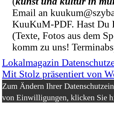
(
kunst und kultur in mü
Email an kuukum@szybal
KuuKuM-PDF. Hast Du Lus
(Texte, Fotos aus dem Sp
komm zu uns! Terminabsp
Lokalmagazin
Datenschutz
Mit Stolz präsentiert von W
Zum Ändern Ihrer Datenschutzeins
von Einwilligungen, klicken Sie h