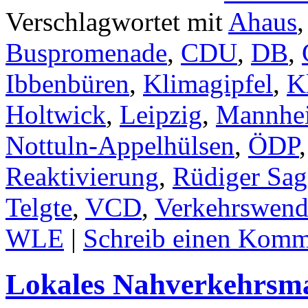
Verschlagwortet mit
Ahaus
Buspromenade
,
CDU
,
DB
,
Ibbenbüren
,
Klimagipfel
,
K
Holtwick
,
Leipzig
,
Mannhe
Nottuln-Appelhülsen
,
ÖDP
Reaktivierung
,
Rüdiger Sag
Telgte
,
VCD
,
Verkehrswend
WLE
|
Schreib einen Komm
Lokales Nahverkehrsm