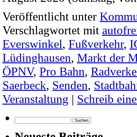
Veröffentlicht unter
Kommun
Verschlagwortet mit
autofre
Everswinkel
,
Fußverkehr
,
I
Lüdinghausen
,
Markt der M
ÖPNV
,
Pro Bahn
,
Radverke
Saerbeck
,
Senden
,
Stadtbah
Veranstaltung
|
Schreib ei
Suchen
nach:
Neueste Beiträge