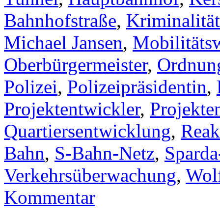
Bahnhofstraße
,
Kriminalitä
Michael Jansen
,
Mobilitäts
Oberbürgermeister
,
Ordnun
Polizei
,
Polizeipräsidentin
,
Projektentwickler
,
Projekte
Quartiersentwicklung
,
Reak
Bahn
,
S-Bahn-Netz
,
Sparda
Verkehrsüberwachung
,
Wol
Kommentar