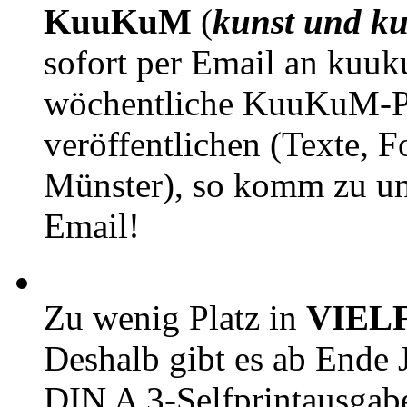
KuuKuM
(
kunst und ku
sofort per Email an kuu
wöchentliche KuuKuM-PD
veröffentlichen (Texte, 
Münster), so komm zu un
Email!
Zu wenig Platz in
VIEL
Deshalb gibt es ab Ende J
DIN A 3-Selfprintausga