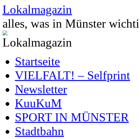
Zum
Lokalmagazin
Inhalt
springen
alles, was in Münster wichti
Startseite
VIELFALT! – Selfprint
Newsletter
KuuKuM
SPORT IN MÜNSTER
Stadtbahn