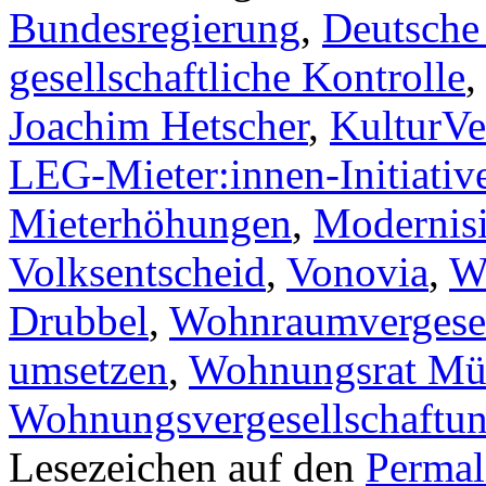
Bundesregierung
,
Deutsche
gesellschaftliche Kontrolle
Joachim Hetscher
,
KulturVe
LEG-Mieter:innen-Initiativ
Mieterhöhungen
,
Modernis
Volksentscheid
,
Vonovia
,
W
Drubbel
,
Wohnraumvergesel
umsetzen
,
Wohnungsrat Mü
Wohnungsvergesellschaftu
Lesezeichen auf den
Permal