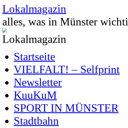
Zum
Lokalmagazin
Inhalt
springen
alles, was in Münster wichti
Startseite
VIELFALT! – Selfprint
Newsletter
KuuKuM
SPORT IN MÜNSTER
Stadtbahn