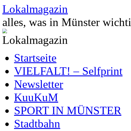
Zum
Lokalmagazin
Inhalt
springen
alles, was in Münster wichti
Startseite
VIELFALT! – Selfprint
Newsletter
KuuKuM
SPORT IN MÜNSTER
Stadtbahn