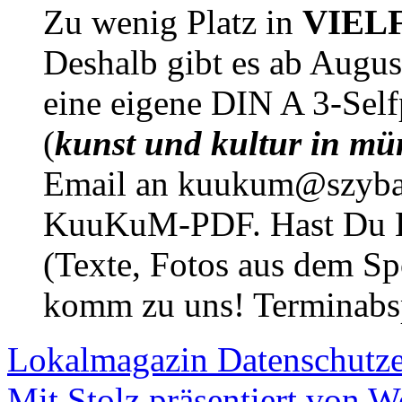
Zu wenig Platz in
VIEL
Deshalb gibt es ab Augu
eine eigene DIN A 3-Sel
(
kunst und kultur in mü
Email an kuukum@szybal
KuuKuM-PDF. Hast Du Lus
(Texte, Fotos aus dem Sp
komm zu uns! Terminabsp
Lokalmagazin
Datenschutz
Mit Stolz präsentiert von W