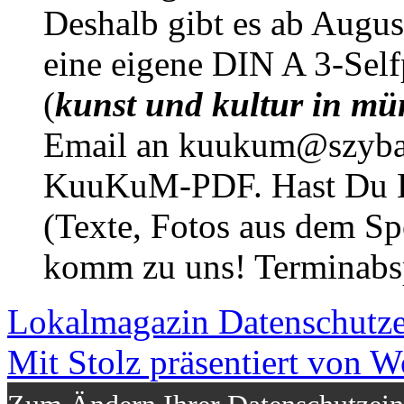
Deshalb gibt es ab Augu
eine eigene DIN A 3-Sel
(
kunst und kultur in mü
Email an kuukum@szybal
KuuKuM-PDF. Hast Du Lus
(Texte, Fotos aus dem Sp
komm zu uns! Terminabsp
Lokalmagazin
Datenschutz
Mit Stolz präsentiert von W