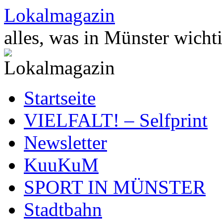
Zum
Lokalmagazin
Inhalt
springen
alles, was in Münster wichti
Startseite
VIELFALT! – Selfprint
Newsletter
KuuKuM
SPORT IN MÜNSTER
Stadtbahn