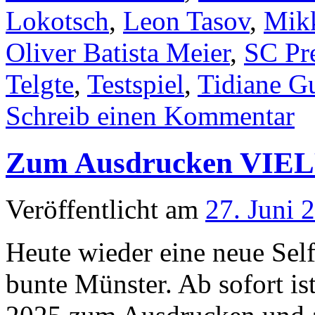
Lokotsch
,
Leon Tasov
,
Mikk
Oliver Batista Meier
,
SC Pr
Telgte
,
Testspiel
,
Tidiane G
Schreib einen Kommentar
Zum Ausdrucken VIELF
Veröffentlicht am
27. Juni 
Heute wieder eine neue Se
bunte Münster. Ab sofort i