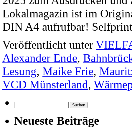
2025 zum Ausdrucken und au
Lokalmagazin ist im Origin
DIN A4 aufrufbar! Selfpri
Veröffentlicht unter
VIELF
Alexander Ende
,
Bahnbrüc
Lesung
,
Maike Frie
,
Maurit
VCD Münsterland
,
Wärmep
Suchen
nach:
Neueste Beiträge