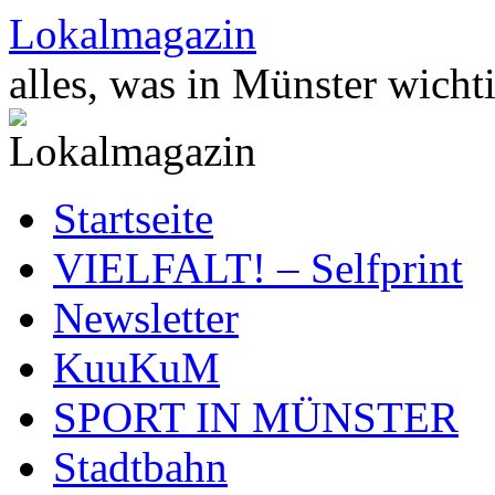
Zum
Lokalmagazin
Inhalt
springen
alles, was in Münster wichti
Startseite
VIELFALT! – Selfprint
Newsletter
KuuKuM
SPORT IN MÜNSTER
Stadtbahn