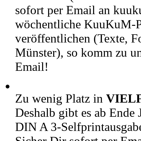
sofort per Email an kuu
wöchentliche KuuKuM-PD
veröffentlichen (Texte, 
Münster), so komm zu un
Email!
Zu wenig Platz in
VIEL
Deshalb gibt es ab Ende J
DIN A 3-Selfprintausga
Sicher Dir sofort per Ema