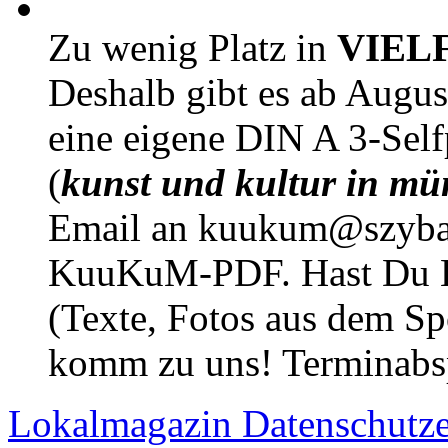
Zu wenig Platz in
VIEL
Deshalb gibt es ab Augu
eine eigene DIN A 3-Sel
(
kunst und kultur in mü
Email an kuukum@szybal
KuuKuM-PDF. Hast Du Lus
(Texte, Fotos aus dem Sp
komm zu uns! Terminabsp
Lokalmagazin
Datenschutz