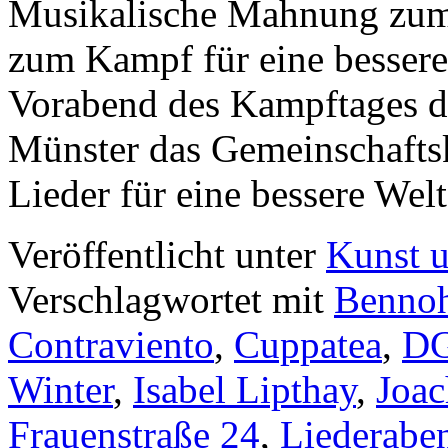
Musikalische Mahnung zum
zum Kampf für eine bessere
Vorabend des Kampftages de
Münster das Gemeinschafts
Lieder für eine bessere We
Veröffentlicht unter
Kunst u
Verschlagwortet mit
Benno
Contraviento
,
Cuppatea
,
D
Winter
,
Isabel Lipthay
,
Joac
Frauenstraße 24
,
Liederabe