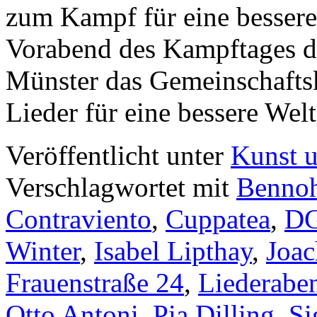
zum Kampf für eine bessere
Vorabend des Kampftages de
Münster das Gemeinschafts
Lieder für eine bessere We
Veröffentlicht unter
Kunst u
Verschlagwortet mit
Benno
Contraviento
,
Cuppatea
,
D
Winter
,
Isabel Lipthay
,
Joac
Frauenstraße 24
,
Liederabe
Otto Antoni
,
Pia Dilling
,
Si