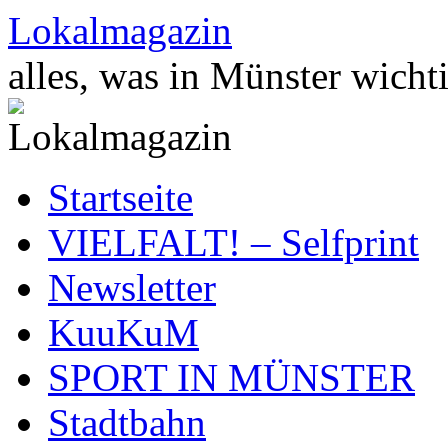
Zum
Lokalmagazin
Inhalt
springen
alles, was in Münster wichti
Startseite
VIELFALT! – Selfprint
Newsletter
KuuKuM
SPORT IN MÜNSTER
Stadtbahn