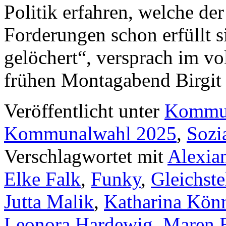
Politik erfahren, welche der
Forderungen schon erfüllt s
gelöchert“, versprach im v
frühen Montagabend Birgit
Veröffentlicht unter
Kommun
Kommunalwahl 2025
,
Sozi
Verschlagwortet mit
Alexia
Elke Falk
,
Funky
,
Gleichste
Jutta Malik
,
Katharina Kön
Leonora Hardewig
,
Maren 