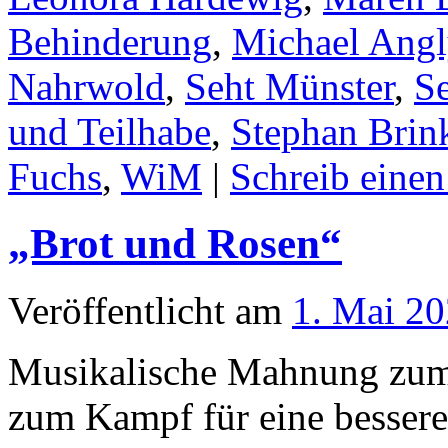
Behinderung
,
Michael Angl
Nahrwold
,
Seht Münster
,
S
und Teilhabe
,
Stephan Brink
Fuchs
,
WiM
|
Schreib eine
„Brot und Rosen“
Veröffentlicht am
1. Mai 2
Musikalische Mahnung zum
zum Kampf für eine bessere