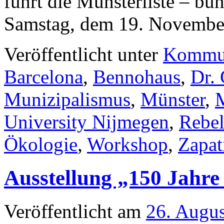
führt die Münsterliste – bun
Samstag, dem 19. Novemb
Veröffentlicht unter
Kommu
Barcelona
,
Bennohaus
,
Dr.
Munizipalismus
,
Münster
,
University Nijmegen
,
Rebel
Ökologie
,
Workshop
,
Zapat
Ausstellung „150 Jahr
Veröffentlicht am
26. Augu