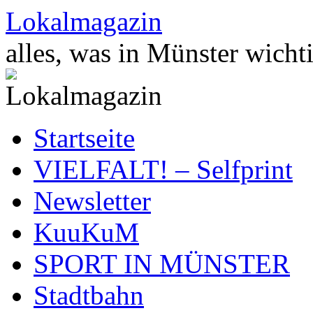
Zum
Lokalmagazin
Inhalt
springen
alles, was in Münster wichti
Startseite
VIELFALT! – Selfprint
Newsletter
KuuKuM
SPORT IN MÜNSTER
Stadtbahn