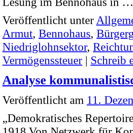
Lesung im Bennohaus in 
Veröffentlicht unter
Allgem
Armut
,
Bennohaus
,
Bürgerg
Niedriglohnsektor
,
Reichtu
Vermögenssteuer
|
Schreib 
Analyse kommunalistisc
Veröffentlicht am
11. Deze
„Demokratisches Repertoire
1918 Von Netzwerk für Ko