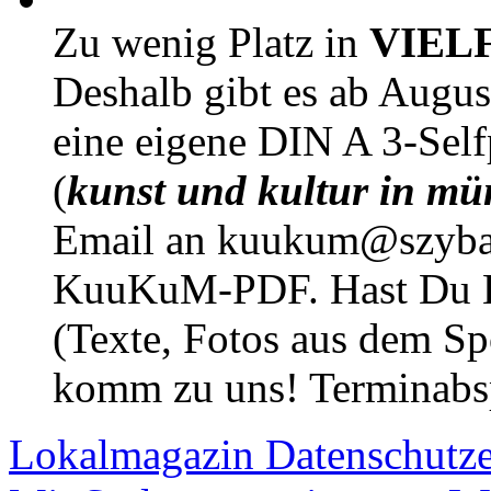
Zu wenig Platz in
VIEL
Deshalb gibt es ab Augu
eine eigene DIN A 3-Sel
(
kunst und kultur in mü
Email an kuukum@szybal
KuuKuM-PDF. Hast Du Lus
(Texte, Fotos aus dem Sp
komm zu uns! Terminabsp
Lokalmagazin
Datenschutz