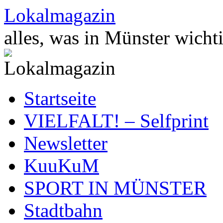
Zum
Lokalmagazin
Inhalt
springen
alles, was in Münster wichti
Startseite
VIELFALT! – Selfprint
Newsletter
KuuKuM
SPORT IN MÜNSTER
Stadtbahn