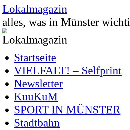
Zum
Lokalmagazin
Inhalt
springen
alles, was in Münster wichti
Startseite
VIELFALT! – Selfprint
Newsletter
KuuKuM
SPORT IN MÜNSTER
Stadtbahn