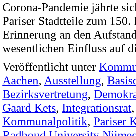
Corona-Pandemie jährte sich
Pariser Stadtteile zum 150.
Erinnerung an den Aufstand 
wesentlichen Einfluss auf 
Veröffentlicht unter
Kommu
Aachen
,
Ausstellung
,
Basis
Bezirksvertretung
,
Demokra
Gaard Kets
,
Integrationsrat
Kommunalpolitik
,
Pariser
Radboud University Nijme