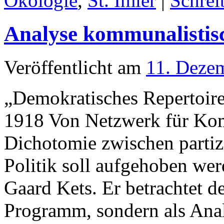
Ökologie
,
St. Imier
|
Schrei
Analyse kommunalistisc
Veröffentlicht am
11. Deze
„Demokratisches Repertoire
1918 Von Netzwerk für Ko
Dichotomie zwischen partizi
Politik soll aufgehoben wer
Gaard Kets. Er betrachtet 
Programm, sondern als Anal