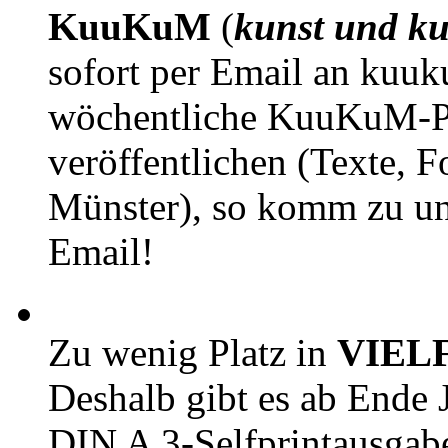
KuuKuM
(
kunst und ku
sofort per Email an kuu
wöchentliche KuuKuM-PD
veröffentlichen (Texte, 
Münster), so komm zu un
Email!
Zu wenig Platz in
VIEL
Deshalb gibt es ab Ende J
DIN A 3-Selfprintausga