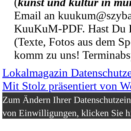
(
kunst und kultur in mü
Email an kuukum@szybal
KuuKuM-PDF. Hast Du Lus
(Texte, Fotos aus dem Sp
komm zu uns! Terminabsp
Lokalmagazin
Datenschutz
Mit Stolz präsentiert von W
Zum Ändern Ihrer Datenschutzeins
von Einwilligungen, klicken Sie h