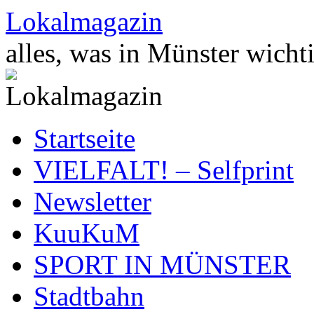
Zum
Lokalmagazin
Inhalt
springen
alles, was in Münster wichti
Startseite
VIELFALT! – Selfprint
Newsletter
KuuKuM
SPORT IN MÜNSTER
Stadtbahn