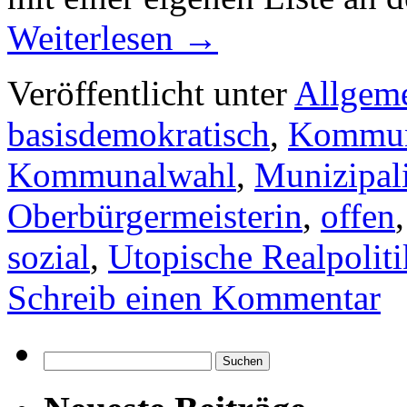
Weiterlesen
→
Veröffentlicht unter
Allgem
basisdemokratisch
,
Kommuna
Kommunalwahl
,
Munizipal
Oberbürgermeisterin
,
offen
sozial
,
Utopische Realpoliti
Schreib einen Kommentar
Suchen
nach: