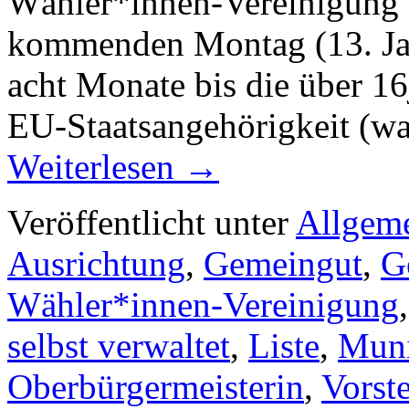
Wähler*innen-Vereinigung 
kommenden Montag (13. Jan
acht Monate bis die über 1
EU-Staatsangehörigkeit (wa
Weiterlesen
→
Veröffentlicht unter
Allgem
Ausrichtung
,
Gemeingut
,
G
Wähler*innen-Vereinigung
selbst verwaltet
,
Liste
,
Muni
Oberbürgermeisterin
,
Vorst