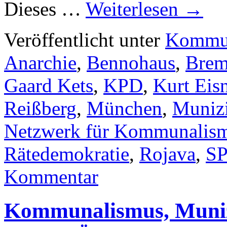
Dieses …
Weiterlesen
→
Veröffentlicht unter
Kommu
Anarchie
,
Bennohaus
,
Brem
Gaard Kets
,
KPD
,
Kurt Eis
Reißberg
,
München
,
Muniz
Netzwerk für Kommunalis
Rätedemokratie
,
Rojava
,
S
Kommentar
Kommunalismus, Muniz