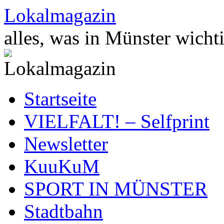
Zum
Lokalmagazin
Inhalt
springen
alles, was in Münster wichti
Startseite
VIELFALT! – Selfprint
Newsletter
KuuKuM
SPORT IN MÜNSTER
Stadtbahn