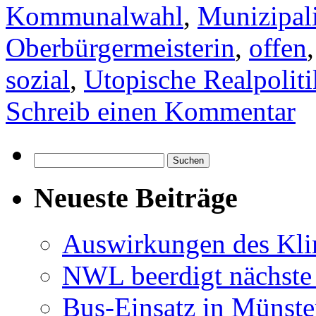
Kommunalwahl
,
Munizipal
Oberbürgermeisterin
,
offen
sozial
,
Utopische Realpoliti
Schreib einen Kommentar
Suchen
nach:
Neueste Beiträge
Auswirkungen des Kl
NWL beerdigt nächste
Bus-Einsatz in Münste