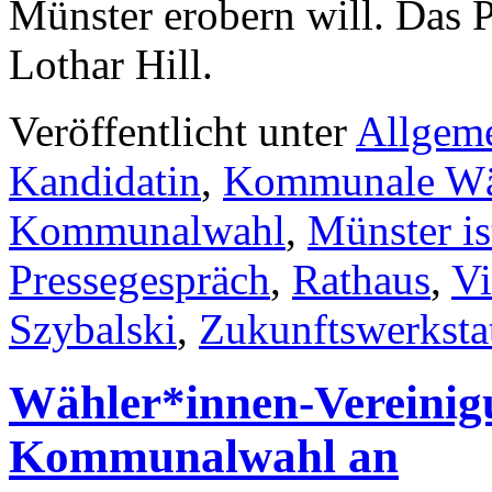
Münster erobern will. Das 
Lothar Hill.
Veröffentlicht unter
Allgem
Kandidatin
,
Kommunale Wäh
Kommunalwahl
,
Münster is
Pressegespräch
,
Rathaus
,
V
Szybalski
,
Zukunftswerksta
Wähler*innen-Vereinigu
Kommunalwahl an