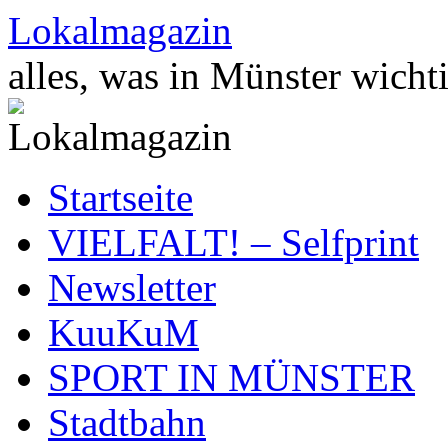
Zum
Lokalmagazin
Inhalt
springen
alles, was in Münster wichti
Startseite
VIELFALT! – Selfprint
Newsletter
KuuKuM
SPORT IN MÜNSTER
Stadtbahn