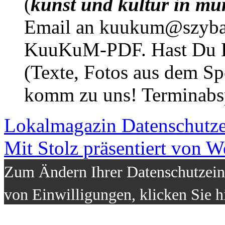
(
kunst und kultur in mü
Email an kuukum@szybal
KuuKuM-PDF. Hast Du Lus
(Texte, Fotos aus dem Sp
komm zu uns! Terminabsp
Lokalmagazin
Datenschutz
Mit Stolz präsentiert von W
Zum Ändern Ihrer Datenschutzeins
von Einwilligungen, klicken Sie h