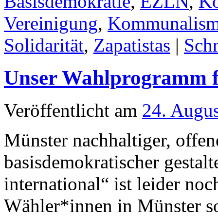
Basisdemokratie
,
EZLN
,
Ko
Vereinigung
,
Kommunalism
Solidarität
,
Zapatistas
|
Sch
Unser Wahlprogramm f
Veröffentlicht am
24. Augu
Münster nachhaltiger, offene
basisdemokratischer gestalt
international“ ist leider no
Wähler*innen in Münster so