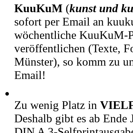
KuuKuM
(
kunst und ku
sofort per Email an kuu
wöchentliche KuuKuM-PD
veröffentlichen (Texte, 
Münster), so komm zu un
Email!
Zu wenig Platz in
VIEL
Deshalb gibt es ab Ende J
DIN A 3-Selfprintausga