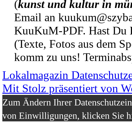
(
kunst und kultur in mü
Email an kuukum@szybal
KuuKuM-PDF. Hast Du Lus
(Texte, Fotos aus dem Sp
komm zu uns! Terminabsp
Lokalmagazin
Datenschutz
Mit Stolz präsentiert von W
Zum Ändern Ihrer Datenschutzeins
von Einwilligungen, klicken Sie h