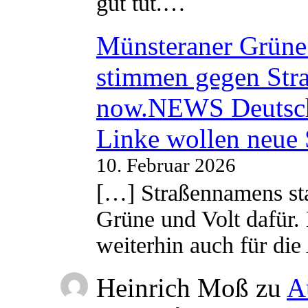
gut tut.…
Münsteraner Grüne 
stimmen gegen Str
now.NEWS Deutsc
Linke wollen neue
10. Februar 2026
[…] Straßennamens sta
Grüne und Volt dafür. 
weiterhin auch für di
Heinrich Moß
zu
A