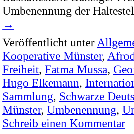
Umbenennung der Haltestel
→
Veröffentlicht unter
Allgem
Kooperative Münster
,
Afrod
Freiheit
,
Fatma Mussa
,
Geor
Hugo Elkemann
,
Internation
Sammlung
,
Schwarze Deut
Münster
,
Umbenennung
,
Un
Schreib einen Kommentar