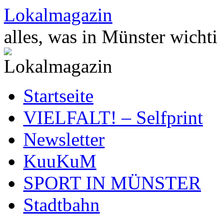
Zum
Lokalmagazin
Inhalt
springen
alles, was in Münster wichti
Startseite
VIELFALT! – Selfprint
Newsletter
KuuKuM
SPORT IN MÜNSTER
Stadtbahn