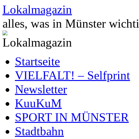
Zum
Lokalmagazin
Inhalt
springen
alles, was in Münster wichti
Startseite
VIELFALT! – Selfprint
Newsletter
KuuKuM
SPORT IN MÜNSTER
Stadtbahn