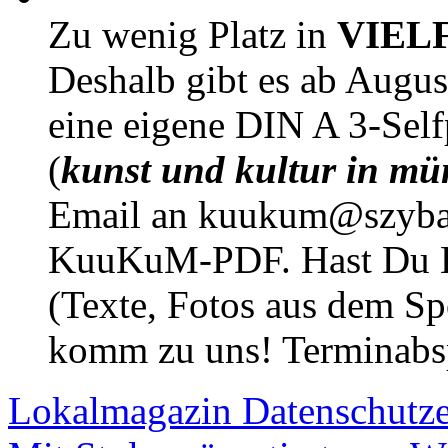
Zu wenig Platz in
VIEL
Deshalb gibt es ab Augu
eine eigene DIN A 3-Sel
(
kunst und kultur in mü
Email an kuukum@szybal
KuuKuM-PDF. Hast Du Lus
(Texte, Fotos aus dem Sp
komm zu uns! Terminabsp
Lokalmagazin
Datenschutz