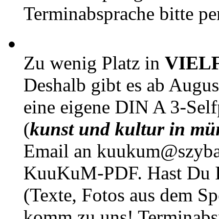
Terminabsprache bitte pe
Zu wenig Platz in
VIEL
Deshalb gibt es ab Augu
eine eigene DIN A 3-Sel
(
kunst und kultur in mü
Email an kuukum@szybal
KuuKuM-PDF. Hast Du Lus
(Texte, Fotos aus dem Sp
komm zu uns! Terminabsp