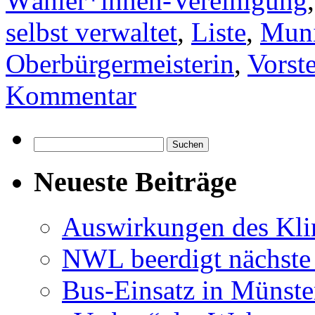
Wähler*innen-Vereinigung
selbst verwaltet
,
Liste
,
Muni
Oberbürgermeisterin
,
Vorst
Kommentar
Suchen
nach:
Neueste Beiträge
Auswirkungen des Kl
NWL beerdigt nächste
Bus-Einsatz in Münste