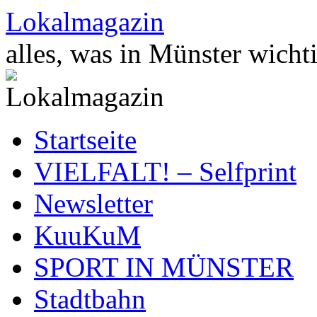
Zum
Lokalmagazin
Inhalt
springen
alles, was in Münster wichti
Startseite
VIELFALT! – Selfprint
Newsletter
KuuKuM
SPORT IN MÜNSTER
Stadtbahn