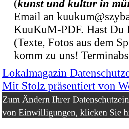
(
kunst und kultur in mü
Email an kuukum@szybal
KuuKuM-PDF. Hast Du Lus
(Texte, Fotos aus dem Sp
komm zu uns! Terminabsp
Lokalmagazin
Datenschutz
Mit Stolz präsentiert von W
Zum Ändern Ihrer Datenschutzeins
von Einwilligungen, klicken Sie h