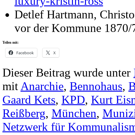
luxury-kristin-ross
Detlef Hartmann, Chris
vor der Kommune 1870/7
Teilen mit:
Facebook
X
Dieser Beitrag wurde unter
mit
Anarchie
,
Bennohaus
,
B
Gaard Kets
,
KPD
,
Kurt Eis
Reißberg
,
München
,
Muniz
Netzwerk für Kommunalis