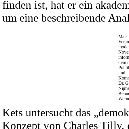
finden ist, hat er ein akade
um eine beschreibende An
Mats 
Veran
moder
Nove
infor
dem n
Polit
und
Komm
Dr. G
Nijm
Benno
Werne
Kets untersucht das „demokr
Konzept von Charles Tilly,