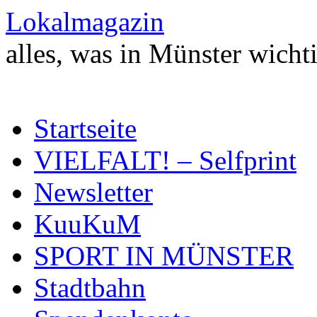
Zum
Lokalmagazin
Inhalt
springen
alles, was in Münster wichti
Startseite
VIELFALT! – Selfprint
Newsletter
KuuKuM
SPORT IN MÜNSTER
Stadtbahn