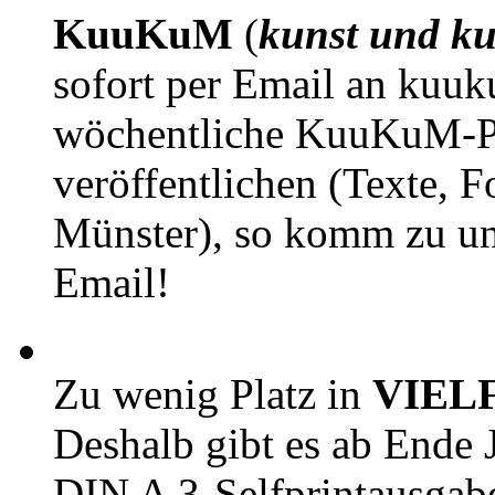
KuuKuM
(
kunst und ku
sofort per Email an kuu
wöchentliche KuuKuM-PD
veröffentlichen (Texte, 
Münster), so komm zu un
Email!
Zu wenig Platz in
VIEL
Deshalb gibt es ab Ende J
DIN A 3-Selfprintausga