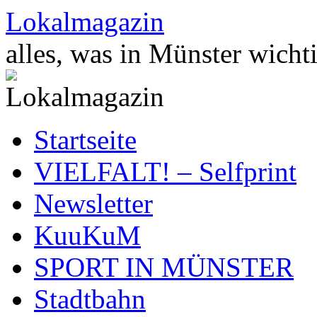
Zum
Lokalmagazin
Inhalt
springen
alles, was in Münster wichti
Startseite
VIELFALT! – Selfprint
Newsletter
KuuKuM
SPORT IN MÜNSTER
Stadtbahn