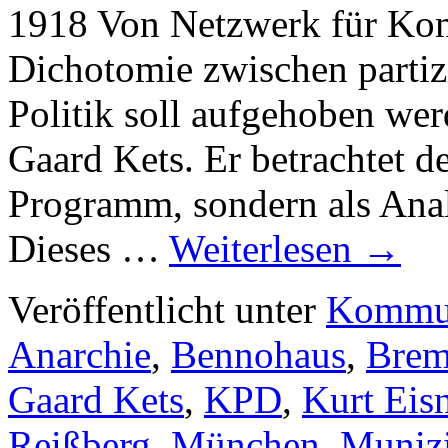
1918 Von Netzwerk für Ko
Dichotomie zwischen partizi
Politik soll aufgehoben wer
Gaard Kets. Er betrachtet 
Programm, sondern als Anal
Dieses …
Weiterlesen
→
Veröffentlicht unter
Kommu
Anarchie
,
Bennohaus
,
Brem
Gaard Kets
,
KPD
,
Kurt Eis
Reißberg
,
München
,
Muniz