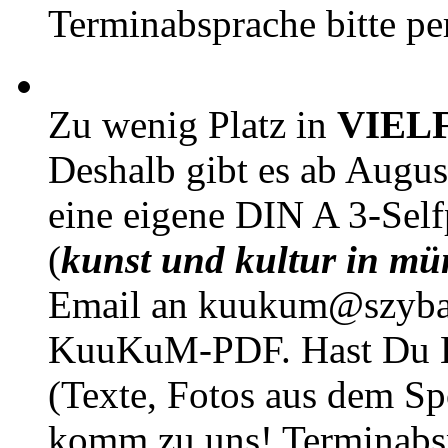
Terminabsprache bitte pe
Zu wenig Platz in
VIEL
Deshalb gibt es ab Augu
eine eigene DIN A 3-Sel
(
kunst und kultur in mü
Email an kuukum@szybal
KuuKuM-PDF. Hast Du Lus
(Texte, Fotos aus dem Sp
komm zu uns! Terminabsp