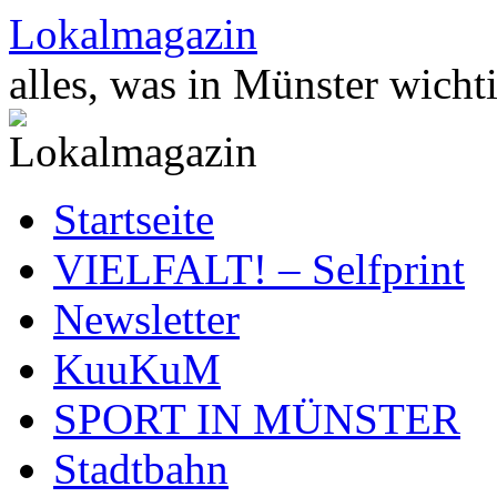
Zum
Lokalmagazin
Inhalt
springen
alles, was in Münster wichti
Startseite
VIELFALT! – Selfprint
Newsletter
KuuKuM
SPORT IN MÜNSTER
Stadtbahn