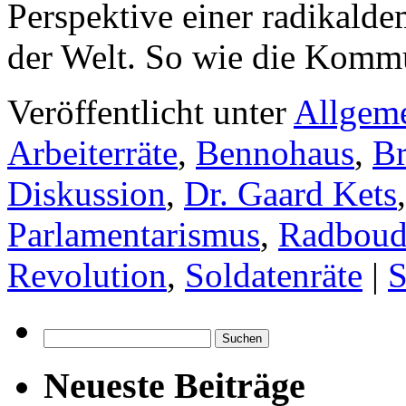
Perspektive einer radikalde
der Welt. So wie die Kom
Veröffentlicht unter
Allgem
Arbeiterräte
,
Bennohaus
,
B
Diskussion
,
Dr. Gaard Kets
Parlamentarismus
,
Radboud-
Revolution
,
Soldatenräte
|
S
Suchen
nach:
Neueste Beiträge