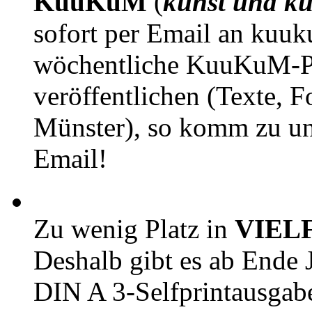
KuuKuM
(
kunst und ku
sofort per Email an kuu
wöchentliche KuuKuM-PD
veröffentlichen (Texte, 
Münster), so komm zu un
Email!
Zu wenig Platz in
VIEL
Deshalb gibt es ab Ende J
DIN A 3-Selfprintausga