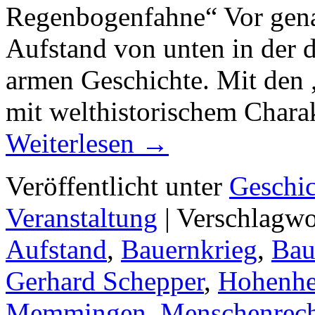
Regenbogenfahne“ Vor gena
Aufstand von unten in der 
armen Geschichte. Mit den 
mit welthistorischem Chara
Weiterlesen
→
Veröffentlicht unter
Geschic
Veranstaltung
|
Verschlagwo
Aufstand
,
Bauernkrieg
,
Bau
Gerhard Schepper
,
Hohenh
Memmingen
,
Menschenrech