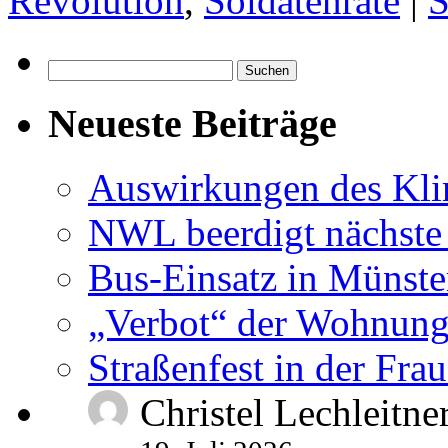
Revolution
,
Soldatenräte
|
S
Suchen
nach:
Neueste Beiträge
Auswirkungen des Kl
NWL beerdigt nächste
Bus-Einsatz in Münste
„Verbot“ der Wohnung
Straßenfest in der Fra
Christel Lechleitne