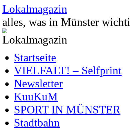
Zum
Lokalmagazin
Inhalt
springen
alles, was in Münster wichti
Startseite
VIELFALT! – Selfprint
Newsletter
KuuKuM
SPORT IN MÜNSTER
Stadtbahn