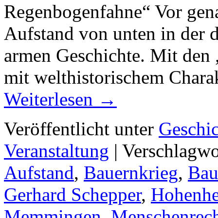
Regenbogenfahne“ Vor gena
Aufstand von unten in der 
armen Geschichte. Mit den 
mit welthistorischem Chara
Weiterlesen
→
Veröffentlicht unter
Geschic
Veranstaltung
|
Verschlagwo
Aufstand
,
Bauernkrieg
,
Bau
Gerhard Schepper
,
Hohenh
Memmingen
,
Menschenrech