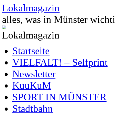
Zum
Lokalmagazin
Inhalt
springen
alles, was in Münster wichti
Startseite
VIELFALT! – Selfprint
Newsletter
KuuKuM
SPORT IN MÜNSTER
Stadtbahn