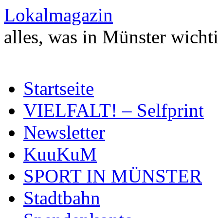
Zum
Lokalmagazin
Inhalt
springen
alles, was in Münster wichti
Startseite
VIELFALT! – Selfprint
Newsletter
KuuKuM
SPORT IN MÜNSTER
Stadtbahn