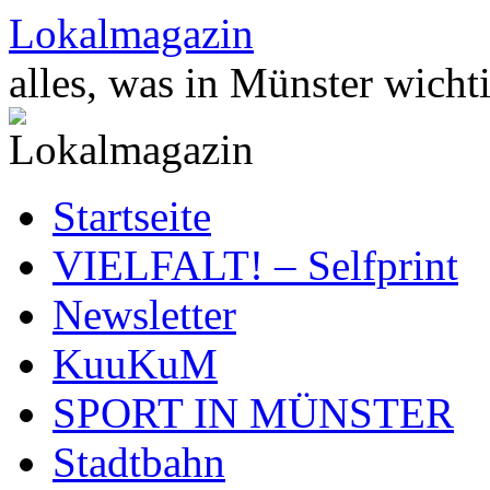
Zum
Lokalmagazin
Inhalt
springen
alles, was in Münster wichti
Startseite
VIELFALT! – Selfprint
Newsletter
KuuKuM
SPORT IN MÜNSTER
Stadtbahn