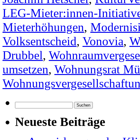
LEG-Mieter:innen-Initiativ
Mieterhöhungen
,
Modernis
Volksentscheid
,
Vonovia
,
W
Drubbel
,
Wohnraumvergesel
umsetzen
,
Wohnungsrat Mü
Wohnungsvergesellschaftu
Suchen
nach:
Neueste Beiträge