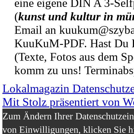
eine eigene DIN A 3-Sel
(
kunst und kultur in mü
Email an kuukum@szybal
KuuKuM-PDF. Hast Du Lus
(Texte, Fotos aus dem Sp
komm zu uns! Terminabsp
Lokalmagazin
Datenschutz
Mit Stolz präsentiert von W
Zum Ändern Ihrer Datenschutzeins
von Einwilligungen, klicken Sie h