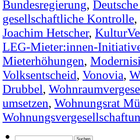
Bundesregierung
,
Deutsche
gesellschaftliche Kontrolle
Joachim Hetscher
,
KulturVe
LEG-Mieter:innen-Initiativ
Mieterhöhungen
,
Modernis
Volksentscheid
,
Vonovia
,
W
Drubbel
,
Wohnraumvergesel
umsetzen
,
Wohnungsrat Mü
Wohnungsvergesellschaftu
Suchen