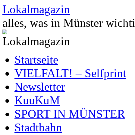
Zum
Lokalmagazin
Inhalt
springen
alles, was in Münster wichti
Startseite
VIELFALT! – Selfprint
Newsletter
KuuKuM
SPORT IN MÜNSTER
Stadtbahn