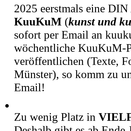
2025 eerstmals eine DIN
KuuKuM
(
kunst und ku
sofort per Email an kuu
wöchentliche KuuKuM-PD
veröffentlichen (Texte, 
Münster), so komm zu un
Email!
Zu wenig Platz in
VIEL
Deshalb gibt es ab Ende J