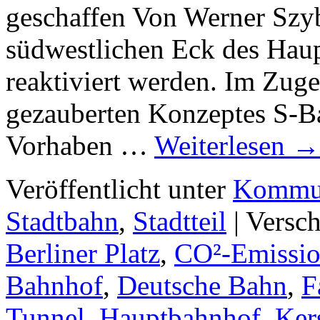
geschaffen Von Werner Szyb
südwestlichen Eck des Hau
reaktiviert werden. Im Zuge
gezauberten Konzeptes S-B
Vorhaben …
Weiterlesen
→
Veröffentlicht unter
Kommun
Stadtbahn
,
Stadtteil
|
Versch
Berliner Platz
,
CO²-Emissi
Bahnhof
,
Deutsche Bahn
,
F
Tunnel
,
Hauptbahnhof
,
Ker