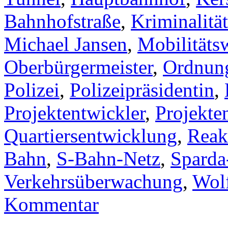
Bahnhofstraße
,
Kriminalitä
Michael Jansen
,
Mobilitäts
Oberbürgermeister
,
Ordnun
Polizei
,
Polizeipräsidentin
,
Projektentwickler
,
Projekte
Quartiersentwicklung
,
Reak
Bahn
,
S-Bahn-Netz
,
Sparda
Verkehrsüberwachung
,
Wol
Kommentar