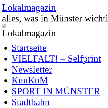
Zum
Lokalmagazin
Inhalt
springen
alles, was in Münster wichti
Startseite
VIELFALT! – Selfprint
Newsletter
KuuKuM
SPORT IN MÜNSTER
Stadtbahn