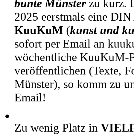
bunte Münster
zu kurz. D
2025 eerstmals eine DIN
KuuKuM
(
kunst und ku
sofort per Email an kuu
wöchentliche KuuKuM-PD
veröffentlichen (Texte, 
Münster), so komm zu un
Email!
Zu wenig Platz in
VIEL