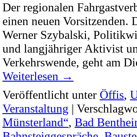
Der regionalen Fahrgastver
einen neuen Vorsitzenden. D
Werner Szybalski, Politikwi
und langjähriger Aktivist u
Verkehrswende, geht am Di
Weiterlesen
→
Veröffentlicht unter
Öffis
,
U
Veranstaltung
|
Verschlagwo
Münsterland“
,
Bad Benthe
Bahnsteiggespräche
,
Bauste