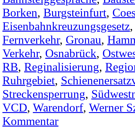
Borken
,
Burgsteinfurt
,
Coes
Eisenbahnkreuzungsgesetz
Fernverkehr
,
Gronau
,
Ham
Verkehr
,
Osnabrück
,
Ostwes
RB
,
Reginalisierung
,
Regio
Ruhrgebiet
,
Schienenersatz
Streckensperrung
,
Südwestn
VCD
,
Warendorf
,
Werner S
Kommentar