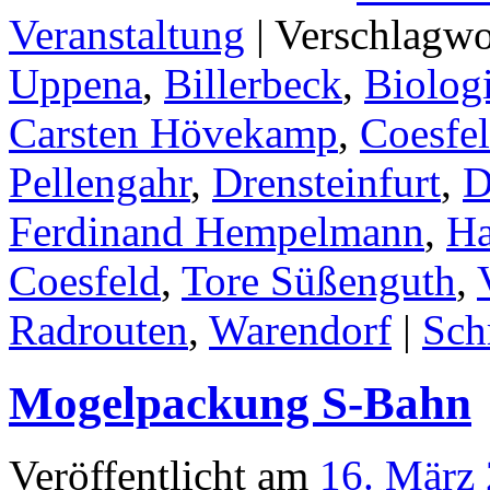
Veranstaltung
|
Verschlagwo
Uppena
,
Billerbeck
,
Biolog
Carsten Hövekamp
,
Coesfe
Pellengahr
,
Drensteinfurt
,
D
Ferdinand Hempelmann
,
Ha
Coesfeld
,
Tore Süßenguth
,
Radrouten
,
Warendorf
|
Sch
Mogelpackung S-Bahn
Veröffentlicht am
16. März