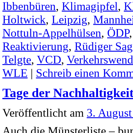
Ibbenbüren
,
Klimagipfel
,
K
Holtwick
,
Leipzig
,
Mannhe
Nottuln-Appelhülsen
,
ÖDP
Reaktivierung
,
Rüdiger Sag
Telgte
,
VCD
,
Verkehrswend
WLE
|
Schreib einen Komm
Tage der Nachhaltigkei
Veröffentlicht am
3. August
Auch die Münsterliste – bun