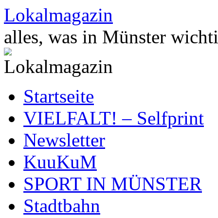
Zum
Lokalmagazin
Inhalt
springen
alles, was in Münster wichti
Startseite
VIELFALT! – Selfprint
Newsletter
KuuKuM
SPORT IN MÜNSTER
Stadtbahn