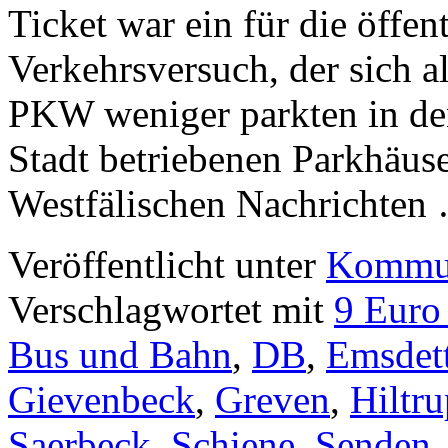
Ticket war ein für die öffen
Verkehrsversuch, der sich a
PKW weniger parkten in de
Stadt betriebenen Parkhäus
Westfälischen Nachrichte
Veröffentlicht unter
Kommun
Verschlagwortet mit
9 Euro
Bus und Bahn
,
DB
,
Emsdet
Gievenbeck
,
Greven
,
Hiltr
Saerbeck
,
Schiene
,
Senden