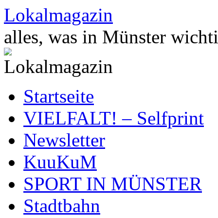
Zum
Lokalmagazin
Inhalt
springen
alles, was in Münster wichti
Startseite
VIELFALT! – Selfprint
Newsletter
KuuKuM
SPORT IN MÜNSTER
Stadtbahn