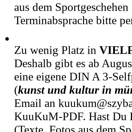
aus dem Sportgeschehen 
Terminabsprache bitte pe
Zu wenig Platz in
VIEL
Deshalb gibt es ab Augu
eine eigene DIN A 3-Sel
(
kunst und kultur in mü
Email an kuukum@szybal
KuuKuM-PDF. Hast Du Lus
(Texte, Fotos aus dem Sp