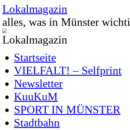
Zum
Lokalmagazin
Inhalt
springen
alles, was in Münster wichti
Startseite
VIELFALT! – Selfprint
Newsletter
KuuKuM
SPORT IN MÜNSTER
Stadtbahn