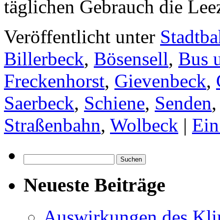
täglichen Gebrauch die Le
Veröffentlicht unter
Stadtb
Billerbeck
,
Bösensell
,
Bus 
Freckenhorst
,
Gievenbeck
,
Saerbeck
,
Schiene
,
Senden
Straßenbahn
,
Wolbeck
|
Ei
Suchen
nach:
Neueste Beiträge
Auswirkungen des Kl