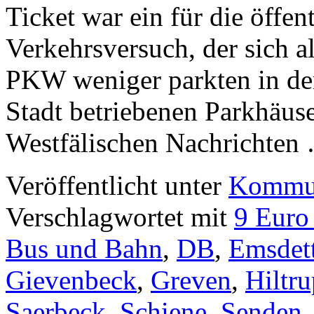
Ticket war ein für die öffen
Verkehrsversuch, der sich a
PKW weniger parkten in de
Stadt betriebenen Parkhäus
Westfälischen Nachrichte
Veröffentlicht unter
Kommun
Verschlagwortet mit
9 Euro
Bus und Bahn
,
DB
,
Emsdet
Gievenbeck
,
Greven
,
Hiltr
Saerbeck
,
Schiene
,
Senden