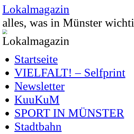
Zum
Lokalmagazin
Inhalt
springen
alles, was in Münster wichti
Startseite
VIELFALT! – Selfprint
Newsletter
KuuKuM
SPORT IN MÜNSTER
Stadtbahn