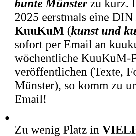
bunte Münster
zu kurz. D
2025 eerstmals eine DIN
KuuKuM
(
kunst und ku
sofort per Email an kuu
wöchentliche KuuKuM-PD
veröffentlichen (Texte, 
Münster), so komm zu un
Email!
Zu wenig Platz in
VIEL