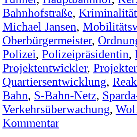
Bahnhofstraße
,
Kriminalitä
Michael Jansen
,
Mobilitäts
Oberbürgermeister
,
Ordnun
Polizei
,
Polizeipräsidentin
,
Projektentwickler
,
Projekte
Quartiersentwicklung
,
Reak
Bahn
,
S-Bahn-Netz
,
Sparda
Verkehrsüberwachung
,
Wol
Kommentar