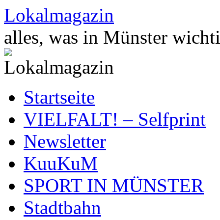
Zum
Lokalmagazin
Inhalt
springen
alles, was in Münster wichti
Startseite
VIELFALT! – Selfprint
Newsletter
KuuKuM
SPORT IN MÜNSTER
Stadtbahn