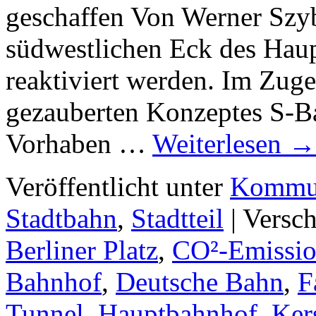
geschaffen Von Werner Szyb
südwestlichen Eck des Hau
reaktiviert werden. Im Zuge
gezauberten Konzeptes S-B
Vorhaben …
Weiterlesen
→
Veröffentlicht unter
Kommun
Stadtbahn
,
Stadtteil
|
Versch
Berliner Platz
,
CO²-Emissi
Bahnhof
,
Deutsche Bahn
,
F
Tunnel
,
Hauptbahnhof
,
Ker