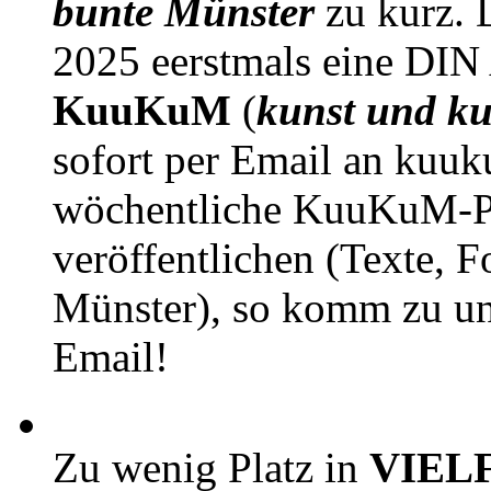
bunte Münster
zu kurz. D
2025 eerstmals eine DIN
KuuKuM
(
kunst und ku
sofort per Email an kuu
wöchentliche KuuKuM-PD
veröffentlichen (Texte, 
Münster), so komm zu un
Email!
Zu wenig Platz in
VIEL