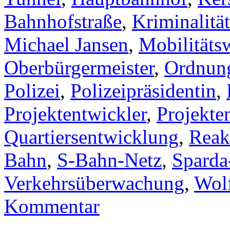
Bahnhofstraße
,
Kriminalitä
Michael Jansen
,
Mobilitäts
Oberbürgermeister
,
Ordnun
Polizei
,
Polizeipräsidentin
,
Projektentwickler
,
Projekte
Quartiersentwicklung
,
Reak
Bahn
,
S-Bahn-Netz
,
Sparda
Verkehrsüberwachung
,
Wol
Kommentar