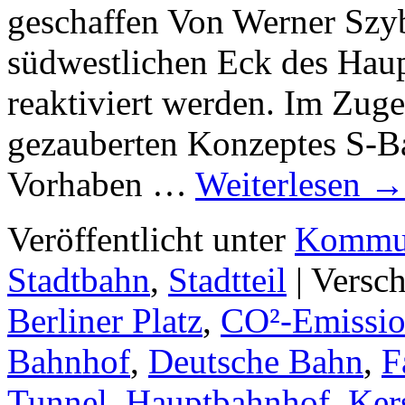
geschaffen Von Werner Szyb
südwestlichen Eck des Hau
reaktiviert werden. Im Zuge
gezauberten Konzeptes S-B
Vorhaben …
Weiterlesen
→
Veröffentlicht unter
Kommun
Stadtbahn
,
Stadtteil
|
Versch
Berliner Platz
,
CO²-Emissi
Bahnhof
,
Deutsche Bahn
,
F
Tunnel
,
Hauptbahnhof
,
Ker