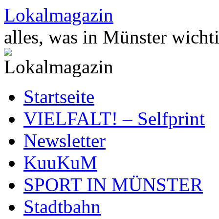
Zum
Lokalmagazin
Inhalt
springen
alles, was in Münster wichti
Startseite
VIELFALT! – Selfprint
Newsletter
KuuKuM
SPORT IN MÜNSTER
Stadtbahn