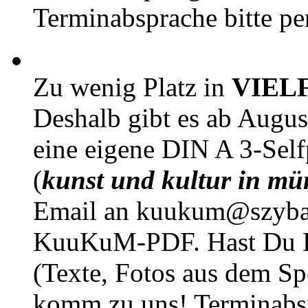
Terminabsprache bitte pe
Zu wenig Platz in
VIEL
Deshalb gibt es ab Augu
eine eigene DIN A 3-Sel
(
kunst und kultur in mü
Email an kuukum@szybal
KuuKuM-PDF. Hast Du Lus
(Texte, Fotos aus dem Sp
komm zu uns! Terminabsp