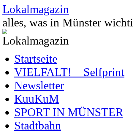
Zum
Lokalmagazin
Inhalt
springen
alles, was in Münster wichti
Startseite
VIELFALT! – Selfprint
Newsletter
KuuKuM
SPORT IN MÜNSTER
Stadtbahn