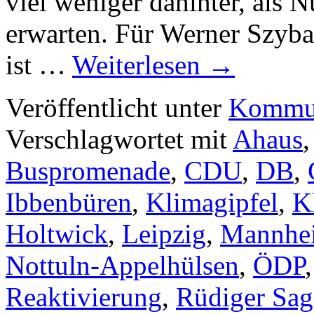
viel weniger dahinter, als 
erwarten. Für Werner Szybal
ist …
Weiterlesen
→
Veröffentlicht unter
Kommun
Verschlagwortet mit
Ahaus
Buspromenade
,
CDU
,
DB
,
Ibbenbüren
,
Klimagipfel
,
K
Holtwick
,
Leipzig
,
Mannhe
Nottuln-Appelhülsen
,
ÖDP
Reaktivierung
,
Rüdiger Sag