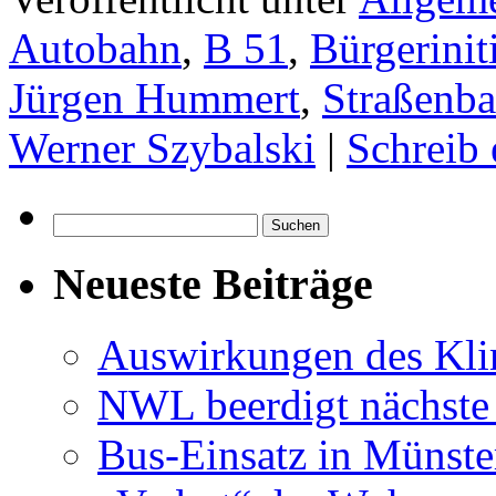
Autobahn
,
B 51
,
Bürgerinit
Jürgen Hummert
,
Straßenb
Werner Szybalski
|
Schreib
Suchen
nach:
Neueste Beiträge
Auswirkungen des Kl
NWL beerdigt nächste
Bus-Einsatz in Münste