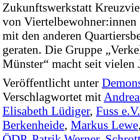
Zukunftswerkstatt Kreuzvier
von Viertelbewohner:innen a
mit den anderen Quartiersb
geraten. Die Gruppe „Verke
Münster“ macht seit viele
Veröffentlicht unter
Demons
Verschlagwortet mit
Andrea
Elisabeth Lüdiger
,
Fuss e.V
Berkenheide
,
Markus Lewe
ÖDP
,
Patrik Werner
,
Schrot