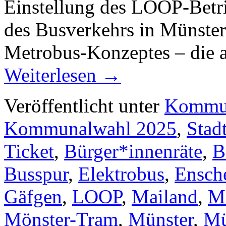
Einstellung des LOOP-Betri
des Busverkehrs in Münster
Metrobus-Konzeptes – die a
Weiterlesen
→
Veröffentlicht unter
Kommun
Kommunalwahl 2025
,
Stad
Ticket
,
Bürger*innenräte
,
B
Busspur
,
Elektrobus
,
Ensch
Gäfgen
,
LOOP
,
Mailand
,
M
Mönster-Tram
,
Münster
,
Mü