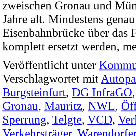
zweischen Gronau und Müns
Jahre alt. Mindestens genau 
Eisenbahnbrücke über das F
komplett ersetzt werden, 
Veröffentlicht unter
Kommun
Verschlagwortet mit
Autopa
Burgsteinfurt
,
DG InfraGO
Gronau
,
Mauritz
,
NWL
,
Öff
Sperrung
,
Telgte
,
VCD
,
Ver
Verkehrsträger
,
Warendorfe