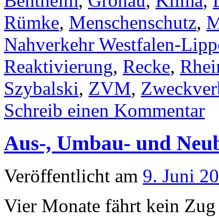
Bentheim
,
Gronau
,
Klima
,
Rümke
,
Menschenschutz
,
M
Nahverkehr Westfalen-Lipp
Reaktivierung
,
Recke
,
Rhei
Szybalski
,
ZVM
,
Zweckverb
Schreib einen Kommentar
Aus-, Umbau- und Neub
Veröffentlicht am
9. Juni 2
Vier Monate fährt kein Zug