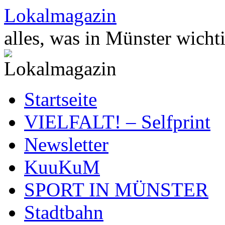
Zum
Lokalmagazin
Inhalt
springen
alles, was in Münster wichti
Startseite
VIELFALT! – Selfprint
Newsletter
KuuKuM
SPORT IN MÜNSTER
Stadtbahn