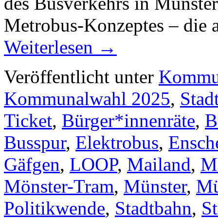
des Busverkehrs in Münster
Metrobus-Konzeptes – die a
Weiterlesen
→
Veröffentlicht unter
Kommun
Kommunalwahl 2025
,
Stad
Ticket
,
Bürger*innenräte
,
B
Busspur
,
Elektrobus
,
Ensch
Gäfgen
,
LOOP
,
Mailand
,
M
Mönster-Tram
,
Münster
,
Mü
Politikwende
,
Stadtbahn
,
S