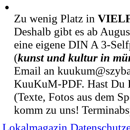
Zu wenig Platz in
VIEL
Deshalb gibt es ab Augu
eine eigene DIN A 3-Sel
(
kunst und kultur in mü
Email an kuukum@szybal
KuuKuM-PDF. Hast Du Lus
(Texte, Fotos aus dem Sp
komm zu uns! Terminabsp
Lokalmagazin
Datenschutz