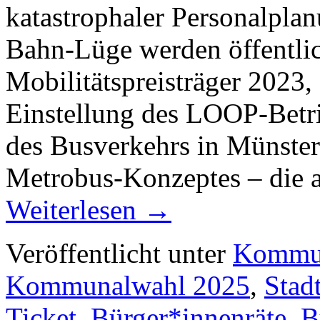
katastrophaler Personalpla
Bahn-Lüge werden öffentli
Mobilitätspreisträger 2023,
Einstellung des LOOP-Betri
des Busverkehrs in Münster
Metrobus-Konzeptes – die a
Weiterlesen
→
Veröffentlicht unter
Kommun
Kommunalwahl 2025
,
Stad
Ticket
,
Bürger*innenräte
,
B