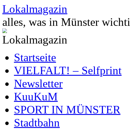
Zum
Lokalmagazin
Inhalt
springen
alles, was in Münster wichti
Startseite
VIELFALT! – Selfprint
Newsletter
KuuKuM
SPORT IN MÜNSTER
Stadtbahn