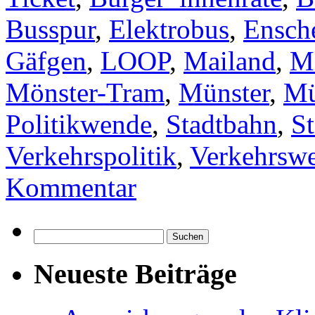
Busspur
,
Elektrobus
,
Ensch
Gäfgen
,
LOOP
,
Mailand
,
M
Mönster-Tram
,
Münster
,
Mü
Politikwende
,
Stadtbahn
,
S
Verkehrspolitik
,
Verkehrsw
Kommentar
Suchen
nach:
Neueste Beiträge