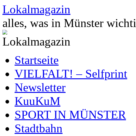
Zum
Lokalmagazin
Inhalt
springen
alles, was in Münster wichti
Startseite
VIELFALT! – Selfprint
Newsletter
KuuKuM
SPORT IN MÜNSTER
Stadtbahn