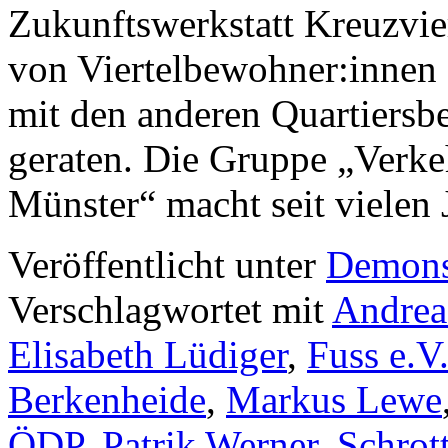
Zukunftswerkstatt Kreuzvier
von Viertelbewohner:innen a
mit den anderen Quartiersb
geraten. Die Gruppe „Verke
Münster“ macht seit viele
Veröffentlicht unter
Demons
Verschlagwortet mit
Andrea
Elisabeth Lüdiger
,
Fuss e.V
Berkenheide
,
Markus Lewe
ÖDP
,
Patrik Werner
,
Schrot