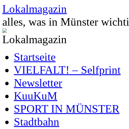
Zum
Lokalmagazin
Inhalt
springen
alles, was in Münster wichti
Startseite
VIELFALT! – Selfprint
Newsletter
KuuKuM
SPORT IN MÜNSTER
Stadtbahn