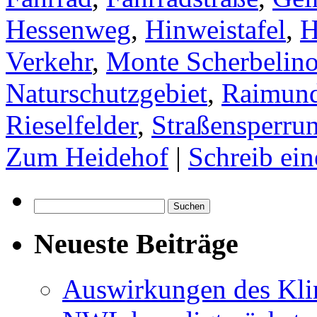
Hessenweg
,
Hinweistafel
,
H
Verkehr
,
Monte Scherbelin
Naturschutzgebiet
,
Raimund
Rieselfelder
,
Straßensperru
Zum Heidehof
|
Schreib ei
Suchen
nach:
Neueste Beiträge
Auswirkungen des Kl