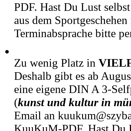
PDF. Hast Du Lust selbst 
aus dem Sportgeschehen 
Terminabsprache bitte pe
Zu wenig Platz in
VIEL
Deshalb gibt es ab Augu
eine eigene DIN A 3-Sel
(
kunst und kultur in mü
Email an kuukum@szybal
KuuKuM-PDF. Hast Du Lus