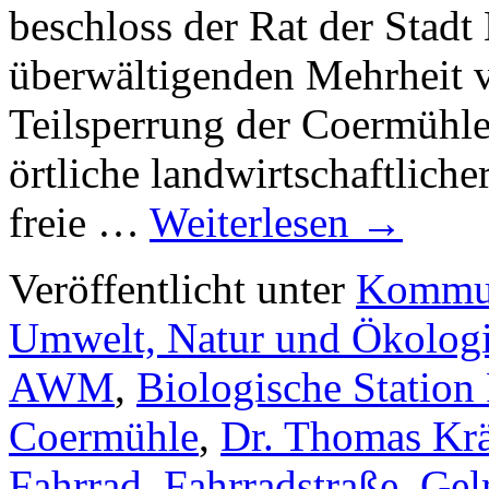
beschloss der Rat der Stadt
überwältigenden Mehrheit 
Teilsperrung der Coermühle
örtliche landwirtschaftlich
freie …
Weiterlesen
→
Veröffentlicht unter
Kommun
Umwelt, Natur und Ökolog
AWM
,
Biologische Station 
Coermühle
,
Dr. Thomas Kr
Fahrrad
,
Fahrradstraße
,
Gel