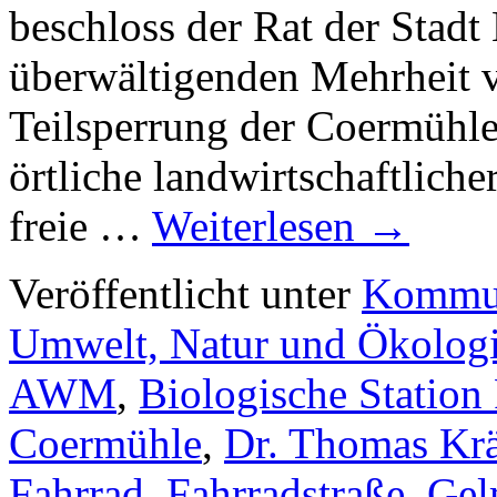
beschloss der Rat der Stadt
überwältigenden Mehrheit 
Teilsperrung der Coermühle
örtliche landwirtschaftlich
freie …
Weiterlesen
→
Veröffentlicht unter
Kommun
Umwelt, Natur und Ökolog
AWM
,
Biologische Station 
Coermühle
,
Dr. Thomas Kr
Fahrrad
,
Fahrradstraße
,
Gel