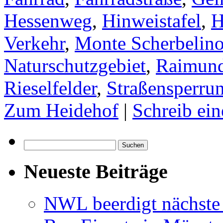
Hessenweg
,
Hinweistafel
,
H
Verkehr
,
Monte Scherbelin
Naturschutzgebiet
,
Raimund
Rieselfelder
,
Straßensperru
Zum Heidehof
|
Schreib ei
Suchen
nach:
Neueste Beiträge
NWL beerdigt nächste