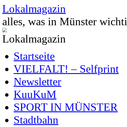
Zum
Lokalmagazin
Inhalt
springen
alles, was in Münster wichti
Startseite
VIELFALT! – Selfprint
Newsletter
KuuKuM
SPORT IN MÜNSTER
Stadtbahn