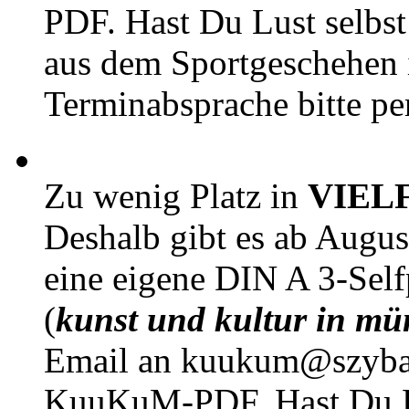
PDF. Hast Du Lust selbst 
aus dem Sportgeschehen 
Terminabsprache bitte pe
Zu wenig Platz in
VIEL
Deshalb gibt es ab Augu
eine eigene DIN A 3-Sel
(
kunst und kultur in mü
Email an kuukum@szybal
KuuKuM-PDF. Hast Du Lus