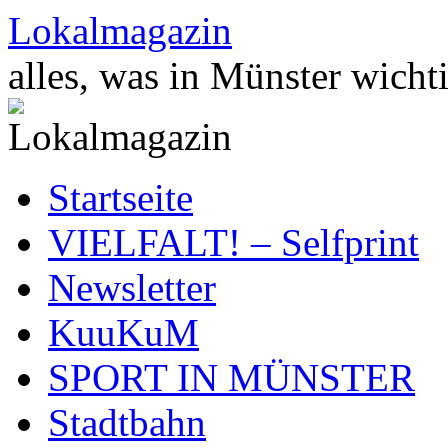
Zum
Lokalmagazin
Inhalt
springen
alles, was in Münster wichti
Startseite
VIELFALT! – Selfprint
Newsletter
KuuKuM
SPORT IN MÜNSTER
Stadtbahn