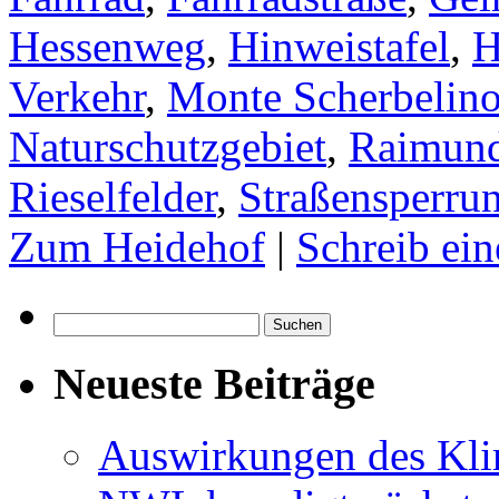
Hessenweg
,
Hinweistafel
,
H
Verkehr
,
Monte Scherbelin
Naturschutzgebiet
,
Raimund
Rieselfelder
,
Straßensperru
Zum Heidehof
|
Schreib ei
Suchen
nach:
Neueste Beiträge
Auswirkungen des Kl