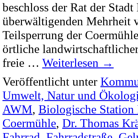
beschloss der Rat der Stadt
überwältigenden Mehrheit 
Teilsperrung der Coermühle
örtliche landwirtschaftlich
freie …
Weiterlesen
→
Veröffentlicht unter
Kommun
Umwelt, Natur und Ökolog
AWM
,
Biologische Station 
Coermühle
,
Dr. Thomas Kr
Fahrrad
,
Fahrradstraße
,
Gel