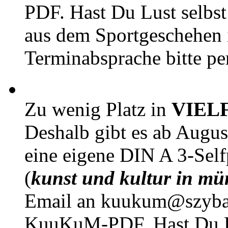
PDF. Hast Du Lust selbst 
aus dem Sportgeschehen 
Terminabsprache bitte pe
Zu wenig Platz in
VIEL
Deshalb gibt es ab Augu
eine eigene DIN A 3-Sel
(
kunst und kultur in mü
Email an kuukum@szybal
KuuKuM-PDF. Hast Du Lus