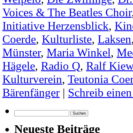
Voices & The Beatles Choir
Initiative Herzensblick
,
Kin
Coerde
,
Kulturliste
,
Laksen
Münster
,
Maria Winkel
,
Me
Hägele
,
Radio Q
,
Ralf Kiew
Kulturverein
,
Teutonia Coe
Bärenfänger
|
Schreib eine
Suchen
nach:
Neueste Beiträge