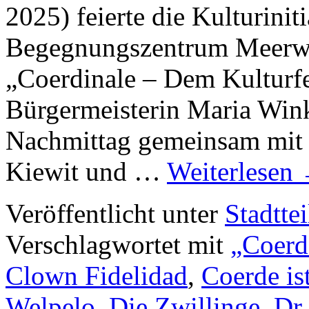
2025) feierte die Kulturini
Begegnungszentrum Meerwie
„Coerdinale – Dem Kulturfes
Bürgermeisterin Maria Wink
Nachmittag gemeinsam mit 
Kiewit und …
Weiterlesen
Veröffentlicht unter
Stadttei
Verschlagwortet mit
„Coerde
Clown Fidelidad
,
Coerde is
Welpelo
,
Die Zwillinge
,
Dr.