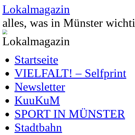
Zum
Lokalmagazin
Inhalt
springen
alles, was in Münster wichti
Startseite
VIELFALT! – Selfprint
Newsletter
KuuKuM
SPORT IN MÜNSTER
Stadtbahn