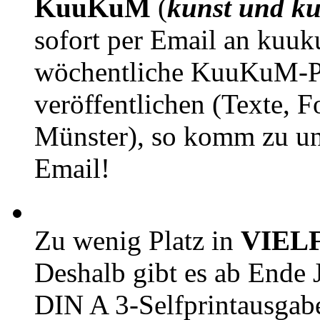
KuuKuM
(
kunst und ku
sofort per Email an kuu
wöchentliche KuuKuM-PD
veröffentlichen (Texte, 
Münster), so komm zu un
Email!
Zu wenig Platz in
VIEL
Deshalb gibt es ab Ende J
DIN A 3-Selfprintausga