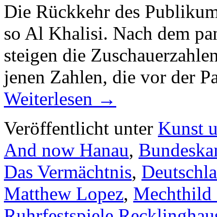
Die Rückkehr des Publikums 
so Al Khalisi. Nach dem p
steigen die Zuschauerzahlen
jenen Zahlen, die vor der 
Weiterlesen
→
Veröffentlicht unter
Kunst u
And now Hanau
,
Bundeska
Das Vermächtnis
,
Deutschl
Matthew Lopez
,
Mechthild
Ruhrfestspiele Recklinghau