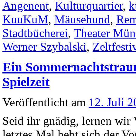
Angenent
,
Kulturquartier
,
k
KuuKuM
,
Mäusehund
,
Rem
Stadtbücherei
,
Theater Mün
Werner Szybalski
,
Zeltfesti
Ein Sommernachtstraum 
Spielzeit
Veröffentlicht am
12. Juli 
Seid ihr gnädig, lernen wi
letztes Mal hebt sich der V