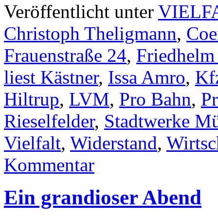
Veröffentlicht unter
VIELF
Christoph Theligmann
,
Coe
Frauenstraße 24
,
Friedhelm
liest Kästner
,
Issa Amro
,
Kf
Hiltrup
,
LVM
,
Pro Bahn
,
P
Rieselfelder
,
Stadtwerke Mü
Vielfalt
,
Widerstand
,
Wirtsc
Kommentar
Ein grandioser Abend