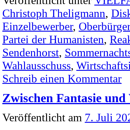
Veröffentlicht unter
VIELF
Christoph Theligmann
,
Dis
Einzelbewerber
,
Oberbürger
Partei der Humanisten
,
Reak
Sendenhorst
,
Sommernacht
Wahlausschuss
,
Wirtschafts
Schreib einen Kommentar
Zwischen Fantasie und 
Veröffentlicht am
7. Juli 20