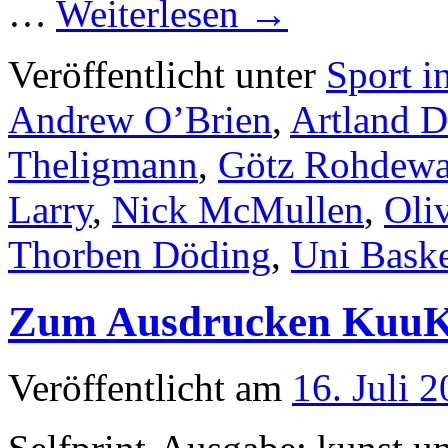
…
Weiterlesen
→
Veröffentlicht unter
Sport i
Andrew O’Brien
,
Artland D
Theligmann
,
Götz Rohdewa
Larry
,
Nick McMullen
,
Oli
Thorben Döding
,
Uni Baske
Zum Ausdrucken KuuKu
Veröffentlicht am
16. Juli 