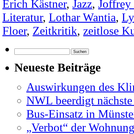
Erich Kästner
,
Jazz
,
Joffrey
Literatur
,
Lothar Wantia
,
Ly
Floer
,
Zeitkritik
,
zeitlose K
Suchen
nach:
Neueste Beiträge
Auswirkungen des Kl
NWL beerdigt nächste
Bus-Einsatz in Münste
„Verbot“ der Wohnung