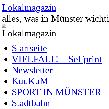
Zum
Lokalmagazin
Inhalt
springen
alles, was in Münster wichti
Startseite
VIELFALT! – Selfprint
Newsletter
KuuKuM
SPORT IN MÜNSTER
Stadtbahn