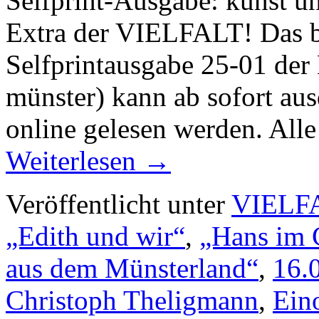
Selfprint-Ausgabe: kunst un
Extra der VIELFALT! Das bu
Selfprintausgabe 25-01 der
münster) kann ab sofort aus
online gelesen werden. All
Weiterlesen
→
Veröffentlicht unter
VIELF
„Edith und wir“
,
„Hans im 
aus dem Münsterland“
,
16.
Christoph Theligmann
,
Ein