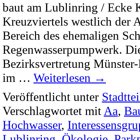
baut am Lublinring / Ecke 
Kreuzviertels westlich der 
Bereich des ehemaligen Sch
Regenwasserpumpwerk. Dies
Bezirksvertretung Münster-M
im …
Weiterlesen
→
Veröffentlicht unter
Stadttei
Verschlagwortet mit
Aa
,
Ba
Hochwasser
,
Interessensgr
Lublinring
,
Ökologie
,
Parkp