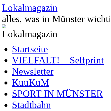
Zum
Lokalmagazin
Inhalt
springen
alles, was in Münster wichti
Startseite
VIELFALT! – Selfprint
Newsletter
KuuKuM
SPORT IN MÜNSTER
Stadtbahn