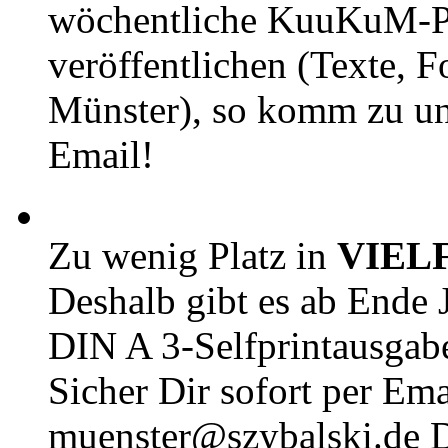
wöchentliche KuuKuM-PD
veröffentlichen (Texte, 
Münster), so komm zu un
Email!
Zu wenig Platz in
VIEL
Deshalb gibt es ab Ende J
DIN A 3-Selfprintausga
Sicher Dir sofort per Ema
muenster@szybalski.d