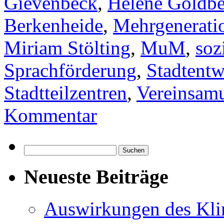
Gievenbeck
,
Helene Goldb
Berkenheide
,
Mehrgenerati
Miriam Stölting
,
MuM
,
soz
Sprachförderung
,
Stadtent
Stadtteilzentren
,
Vereinsam
Kommentar
Suchen
nach:
Neueste Beiträge
Auswirkungen des Kl