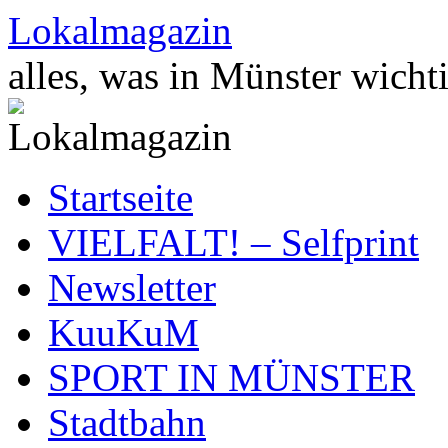
Zum
Lokalmagazin
Inhalt
springen
alles, was in Münster wichti
Startseite
VIELFALT! – Selfprint
Newsletter
KuuKuM
SPORT IN MÜNSTER
Stadtbahn