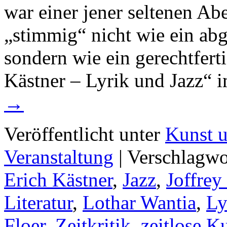
war einer jener seltenen Ab
„stimmig“ nicht wie ein abge
sondern wie ein gerechtfert
Kästner – Lyrik und Jazz“
→
Veröffentlicht unter
Kunst u
Veranstaltung
|
Verschlagwo
Erich Kästner
,
Jazz
,
Joffrey
Literatur
,
Lothar Wantia
,
Ly
Floer
,
Zeitkritik
,
zeitlose K