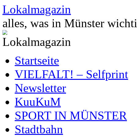
Zum
Lokalmagazin
Inhalt
springen
alles, was in Münster wichti
Startseite
VIELFALT! – Selfprint
Newsletter
KuuKuM
SPORT IN MÜNSTER
Stadtbahn