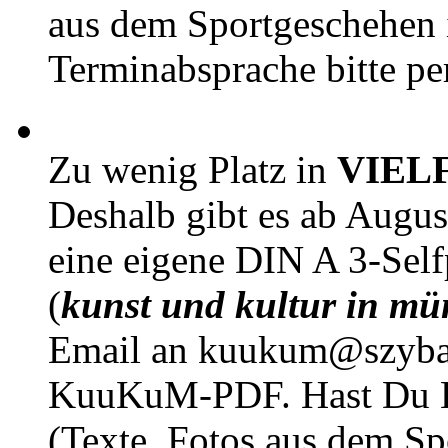
aus dem Sportgeschehen 
Terminabsprache bitte pe
Zu wenig Platz in
VIEL
Deshalb gibt es ab Augu
eine eigene DIN A 3-Sel
(
kunst und kultur in mü
Email an kuukum@szybal
KuuKuM-PDF. Hast Du Lus
(Texte, Fotos aus dem Sp