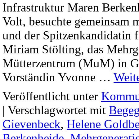
Infrastruktur Maren Berken
Volt, besuchte gemeinsam m
und der Spitzenkandidatin f
Miriam Stölting, das Mehr
Mütterzentrum (MuM) in Gi
Vorständin Yvonne …
Weit
Veröffentlicht unter
Kommun
|
Verschlagwortet mit
Bege
Gievenbeck
,
Helene Goldb
Berkenheide
,
Mehrgenerati