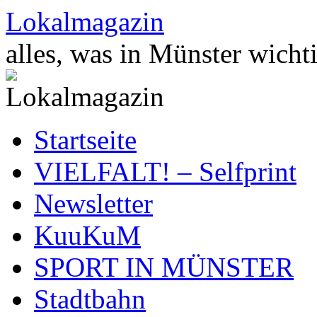
Zum
Lokalmagazin
Inhalt
springen
alles, was in Münster wichti
Startseite
VIELFALT! – Selfprint
Newsletter
KuuKuM
SPORT IN MÜNSTER
Stadtbahn