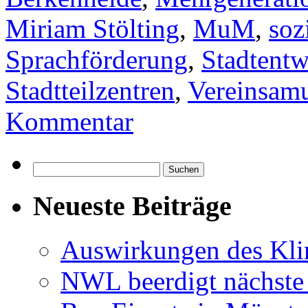
Miriam Stölting
,
MuM
,
soz
Sprachförderung
,
Stadtent
Stadtteilzentren
,
Vereinsam
Kommentar
Suchen
nach:
Neueste Beiträge
Auswirkungen des Kl
NWL beerdigt nächste