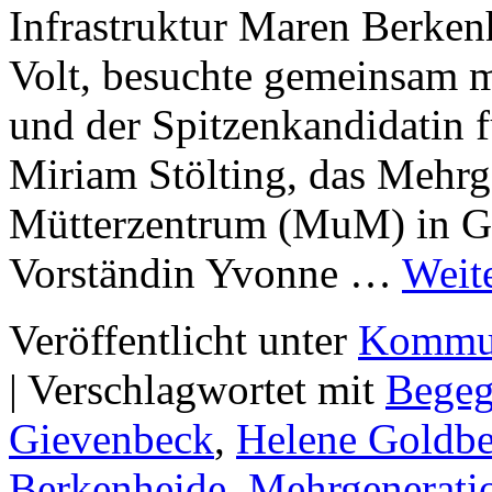
Infrastruktur Maren Berken
Volt, besuchte gemeinsam m
und der Spitzenkandidatin f
Miriam Stölting, das Mehr
Mütterzentrum (MuM) in Gi
Vorständin Yvonne …
Weit
Veröffentlicht unter
Kommun
|
Verschlagwortet mit
Bege
Gievenbeck
,
Helene Goldb
Berkenheide
,
Mehrgenerati