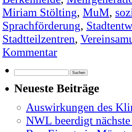
Miriam Stölting
,
MuM
,
soz
Sprachförderung
,
Stadtent
Stadtteilzentren
,
Vereinsam
Kommentar
Suchen
nach:
Neueste Beiträge
Auswirkungen des Kl
NWL beerdigt nächste