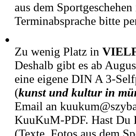
aus dem Sportgeschehen 
Terminabsprache bitte pe
Zu wenig Platz in
VIEL
Deshalb gibt es ab Augu
eine eigene DIN A 3-Sel
(
kunst und kultur in mü
Email an kuukum@szybal
KuuKuM-PDF. Hast Du Lus
(Texte, Fotos aus dem Sp