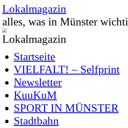
Zum
Lokalmagazin
Inhalt
springen
alles, was in Münster wichti
Startseite
VIELFALT! – Selfprint
Newsletter
KuuKuM
SPORT IN MÜNSTER
Stadtbahn