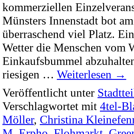
kommerziellen Einzelveran
Münsters Innenstadt bot am
überraschend viel Platz. Ei
Wetter die Menschen vom 
Einkaufsbummel abzuhalten 
riesigen …
Weiterlesen
→
Veröffentlicht unter
Stadttei
Verschlagwortet mit
4tel-Bl
Möller
,
Christina Kleinefen
M
,
Erpho
,
Flohmarkt
,
Gree