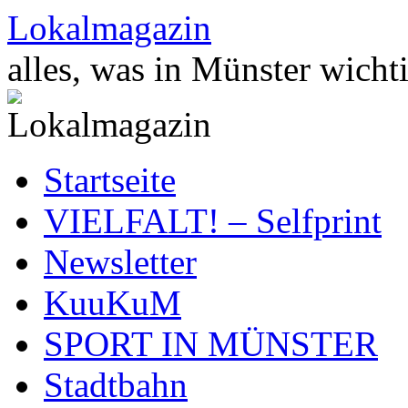
Zum
Lokalmagazin
Inhalt
springen
alles, was in Münster wichti
Startseite
VIELFALT! – Selfprint
Newsletter
KuuKuM
SPORT IN MÜNSTER
Stadtbahn