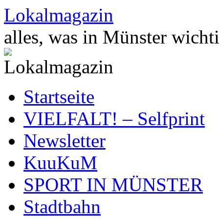
Zum
Lokalmagazin
Inhalt
springen
alles, was in Münster wichti
Startseite
VIELFALT! – Selfprint
Newsletter
KuuKuM
SPORT IN MÜNSTER
Stadtbahn