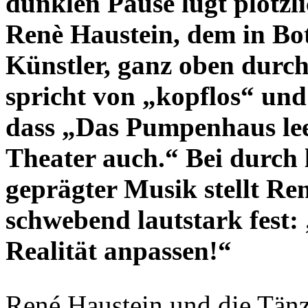
dunklen Pause lugt plötzl
Renè Haustein, dem in Bo
Künstler, ganz oben durc
spricht von „kopflos“ und
dass „Das Pumpenhaus lee
Theater auch.“ Bei durch
geprägter Musik stellt R
schwebend lautstark fest:
Realität anpassen!“
René Haustein und die Tänz