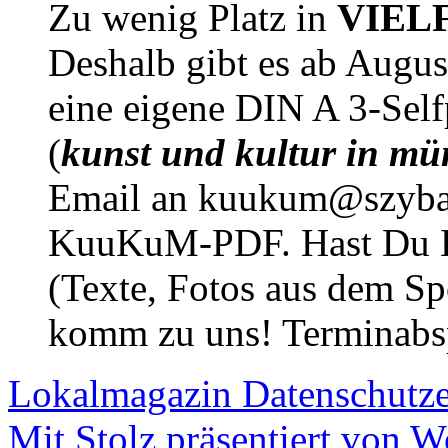
Zu wenig Platz in
VIEL
Deshalb gibt es ab Augu
eine eigene DIN A 3-Sel
(
kunst und kultur in mü
Email an kuukum@szybal
KuuKuM-PDF. Hast Du Lus
(Texte, Fotos aus dem Sp
komm zu uns! Terminabsp
Lokalmagazin
Datenschutz
Mit Stolz präsentiert von W