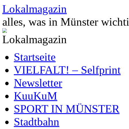
Zum
Lokalmagazin
Inhalt
springen
alles, was in Münster wichti
Startseite
VIELFALT! – Selfprint
Newsletter
KuuKuM
SPORT IN MÜNSTER
Stadtbahn